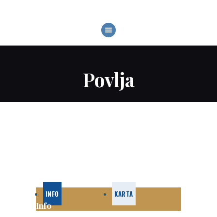
BRODOVI
VODENI SPORTOVI
LOKACIJE
Povlja
UVJETI NAJMA
O NAMA
KONTAKT
INFO
KARTA
Info